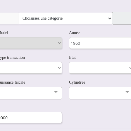
odel
Année
ype transaction
Etat
uissance fiscale
Cylindrée