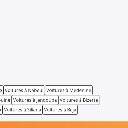
e
Voitures à Nabeul
Voitures à Medenine
ouine
Voitures à Jendouba
Voitures à Bizerte
a
Voitures à Siliana
Voitures à Beja