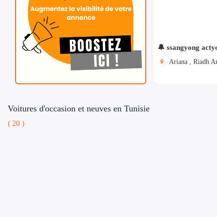
🔔 ssangyong acty
Ariana , Riadh A
Voitures d'occasion et neuves en Tunisie
( 20 )