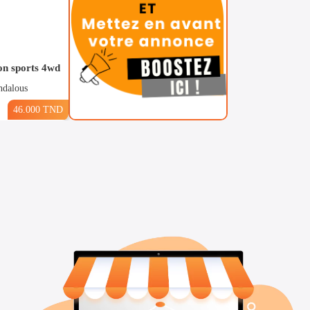
on sports 4wd
ndalous
46.000 TND