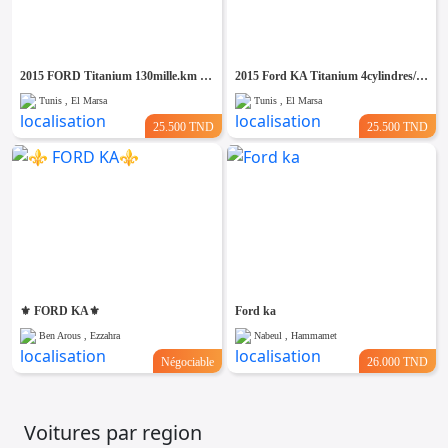
Emploi &
Services
2015 FORD Titanium 130mille.km 4 cylindres
2015 Ford KA Titanium 4cylindres/4places / 130000km
Tunis , El Marsa
Tunis , El Marsa
25.500 TND
25.500 TND
⚜️ FORD KA⚜️
Ford ka
Ben Arous , Ezzahra
Nabeul , Hammamet
Négociable
26.000 TND
Voitures par region