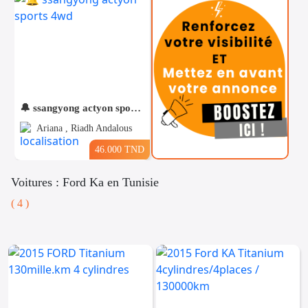
🔔 ssangyong actyon sports 4wd
Ariana , Riadh Andalous
46.000 TND
Voitures : Ford Ka en Tunisie
( 4 )
Téléphones
Voitures
Vehicules
& Pieces
Immobiliers
Informatique
&
Mo
Multimedia
Be