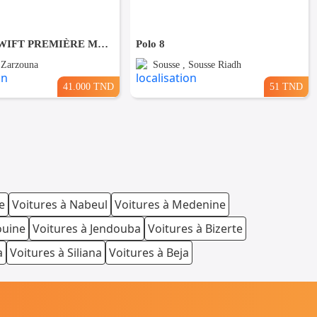
SUZUKI SWIFT PREMIÈRE MAIN EN EXCELLENT ÉTAT
Polo 8
, Zarzouna
Sousse , Sousse Riadh
41.000 TND
51 TND
e
Voitures à Nabeul
Voitures à Medenine
ouine
Voitures à Jendouba
Voitures à Bizerte
a
Voitures à Siliana
Voitures à Beja