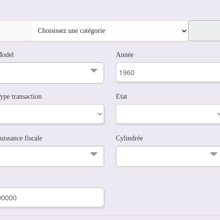
odel
Année
ype transaction
Etat
uissance fiscale
Cylindrée