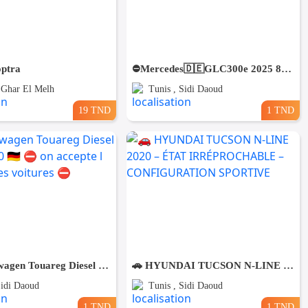
optra
⛔️Mercedes🇩🇪GLC300e 2025 8000km 4matic⛔️ 🔁 on accepte l échange des voitures
, Ghar El Melh
Tunis , Sidi Daoud
19 TND
1 TND
🇩🇪 Volkswagen Touareg Diesel TDI V6 2010 🇩🇪 ⛔️ on accepte l échange des voitures ⛔️
🚗 HYUNDAI TUCSON N-LINE 2020 – ÉTAT IRRÉPROCHABLE – CONFIGURATION SPORTIVE
Sidi Daoud
Tunis , Sidi Daoud
1 TND
1 TND