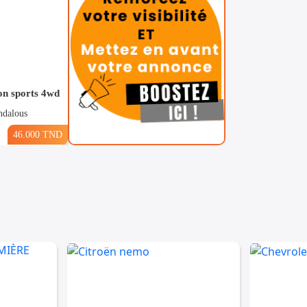
on sports 4wd
ndalous
46.000 TND