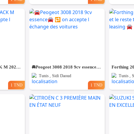
BMW G30 essence PACK M 2021/12 🚘 🔁 on accepte l échange des voitures
🚘Peogeot 3008 2018 9cv essence🚘 🔁 on accepte l échange des voitures
Tunis , Sidi Daoud
Tunis , 
1 TND
1 TND