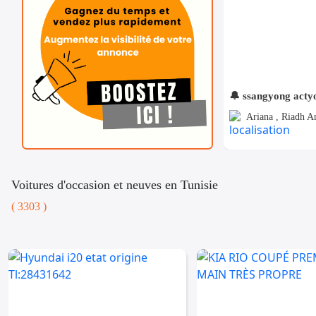
🔔 ssangyong acty
Ariana , Riadh A
Voitures d'occasion et neuves en Tunisie
( 3303 )