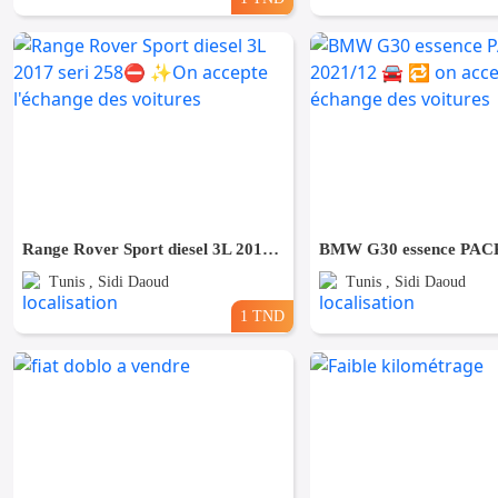
Range Rover Sport diesel 3L 2017 seri 258⛔️ ✨️On accepte l'échange des voitures
Tunis , Sidi Daoud
Tunis , Sidi Daoud
1 TND