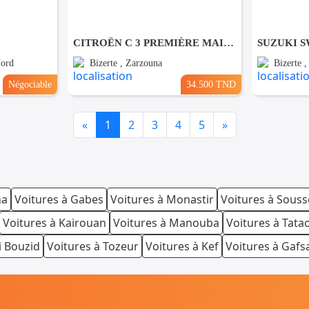
CITROËN C 3 PREMIÈRE MAIN EN ÉTAT NEUF
Nord
Bizerte , Zarzouna
Bizerte 
Négociable
34.500 TND
Previous
Next
«
1
2
3
4
5
»
na
Voitures à Gabes
Voitures à Monastir
Voitures à Souss
Voitures à Kairouan
Voitures à Manouba
Voitures à Tata
i Bouzid
Voitures à Tozeur
Voitures à Kef
Voitures à Gafs