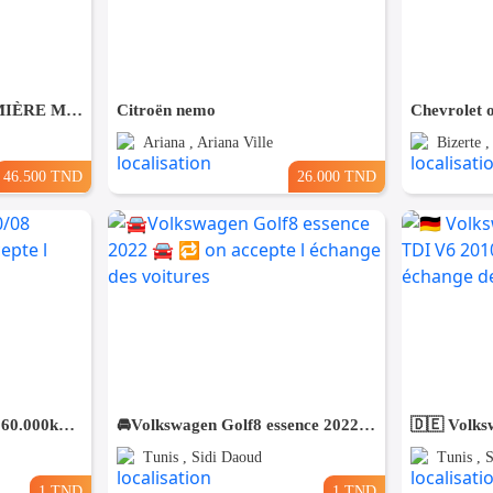
KIA RIO COUPÉ PREMIÈRE MAIN TRÈS PROPRE
Citroën nemo
Chevrolet 
Ariana , Ariana Ville
Bizerte 
46.500 TND
26.000 TND
Mercedes C200 2020/08 60.000km🇩🇪 ⛔️ on accepte l échange des voitures
🚘Volkswagen Golf8 essence 2022 🚘 🔁 on accepte l échange des voitures
Tunis , Sidi Daoud
Tunis , 
1 TND
1 TND