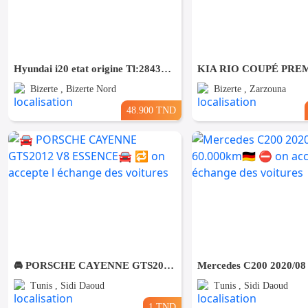
Hyundai i20 etat origine Tl:28431642
Bizerte , Bizerte Nord
Bizerte , Zarzouna
48.900 TND
🚘 PORSCHE CAYENNE GTS2012 V8 ESSENCE🚘 🔁 on accepte l échange des voitures
Tunis , Sidi Daoud
Tunis , Sidi Daoud
1 TND