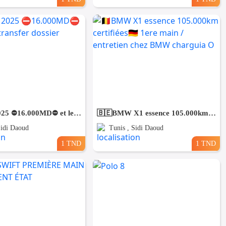
Forthing 2025 ⛔️16.000MD⛔️ et le reste transfer dossier leasing 🚘
🇧🇪BMW X1 essence 105.000km certifiées🇩🇪 1ere main / entretien chez BMW charguia O
Sidi Daoud
Tunis , Sidi Daoud
1 TND
1 TND