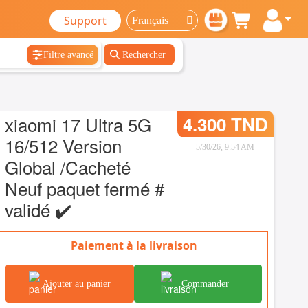
Support
Filtre avancé
Rechercher
xiaomi 17 Ultra 5G
4.300 TND
16/512 Version
5/30/26, 9:54 AM
Global /Cacheté
Neuf paquet fermé #
validé ✔️
Paiement à la livraison
Ajouter au panier
Commander