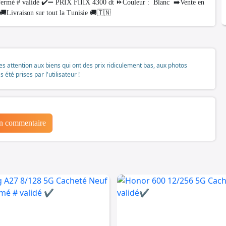
 fermé # validé ✔️➖ PRIX FIIIX 4300 dt ⏩Couleur : Blanc ➡️Vente en
🚚Livraison sur tout la Tunisie 🚚🇹🇳
tes attention aux biens qui ont des prix ridiculement bas, aux photos
té prises par l'utilisateur !
un commentaire