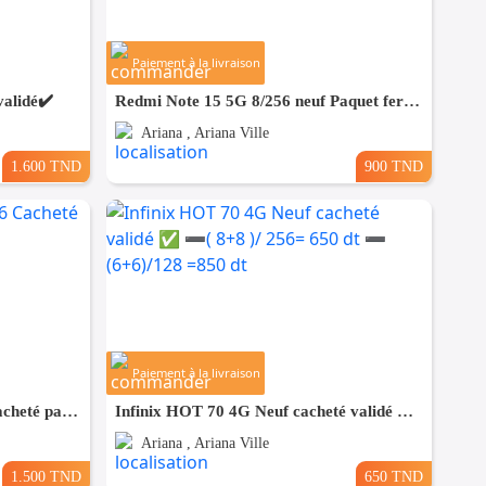
Paiement à la livraison
alidé✔️
Redmi Note 15 5G 8/256 neuf Paquet fermé. Validé☑️
Ariana , Ariana Ville
1.600 TND
900 TND
Paiement à la livraison
Poco X8 pro Max 5G 12/256 Cacheté paquet fermé #Validé✔️
Infinix HOT 70 4G Neuf cacheté validé ✅ ➖( 8+8 )/ 256= 650 dt ➖ (6+6)/128 =850 dt
Ariana , Ariana Ville
1.500 TND
650 TND