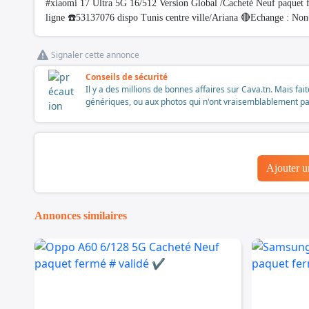
#xiaomi 17 Ultra 5G 16/512 Version Global /Cacheté Neuf paquet
ligne ☎️53137076 dispo Tunis centre ville/Ariana 🔴Echange : Non
Signaler cette annonce
Conseils de sécurité
Il y a des millions de bonnes affaires sur Cava.tn. Mais fai
génériques, ou aux photos qui n'ont vraisemblablement pas é
Ajouter 
Annonces similaires