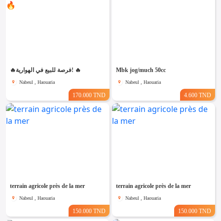
🔥فرصة للبيع في الهوارية! 🔥
Mbk jog/much 50cc
Nabeul , Haouaria
Nabeul , Haouaria
170.000 TND
4.600 TND
terrain agricole près de la mer
terrain agricole près de la mer
Nabeul , Haouaria
Nabeul , Haouaria
150.000 TND
150.000 TND