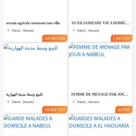
Emploi &
Services
terrain agricole contenant une villa
AUXILIAIRESDE VIE A DOMICILE A NABEUL
Nabeul , Haouaria
Nabeul , Haouaria
560.000 TND
1.000 TND
للبيع وسط مدينة الهوارية
FEMME DE MENAGE PAR JOUR A NABEUL
Nabeul , Haouaria
Nabeul , Haouaria
190.000 TND
60 TND