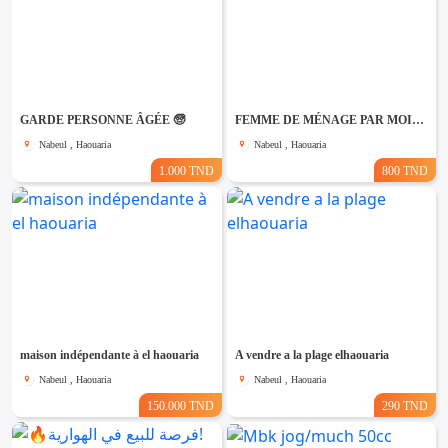
GARDE PERSONNE ÂGÉE 🧓
FEMME DE MÉNAGE PAR MOIS A HAOUARIA
Nabeul , Haouaria
Nabeul , Haouaria
1.000 TND
800 TND
maison indépendante à el haouaria
A vendre a la plage elhaouaria
Nabeul , Haouaria
Nabeul , Haouaria
150.000 TND
290 TND