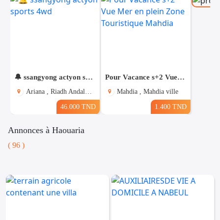
🔔 ssangyong actyon sports 4wd
Pour Vacance s+2 Vue Mer en plein Zone Touristique Mahdia
Ariana , Riadh Andalous
Mahdia , Mahdia ville
46.000 TND
1.400 TND
Annonces à Haouaria
( 96 )
Voitures
Téléphones
Vehicules
& Pieces
Immobiliers
Informatique
&
Mo
Multimedia
Be