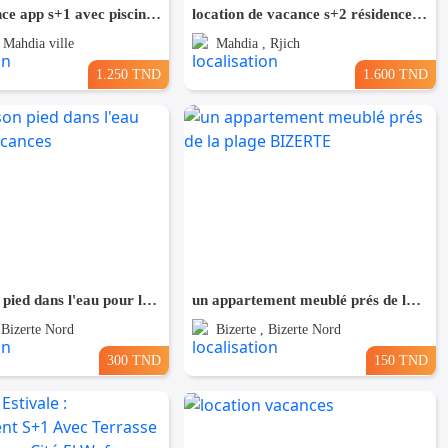
Pour Vacance app s+1 avec piscine en plein zone touristique Mahdia
location de vacance s+2 résidence l’espadon vue sur mer à corniche mahdia
 Mahdia ville
Mahdia , Rjich
1.250 TND
1.600 TND
une maison pied dans l'eau pour les vacances
un appartement meublé prés de la plage BIZERTE
, Bizerte Nord
Bizerte , Bizerte Nord
300 TND
150 TND