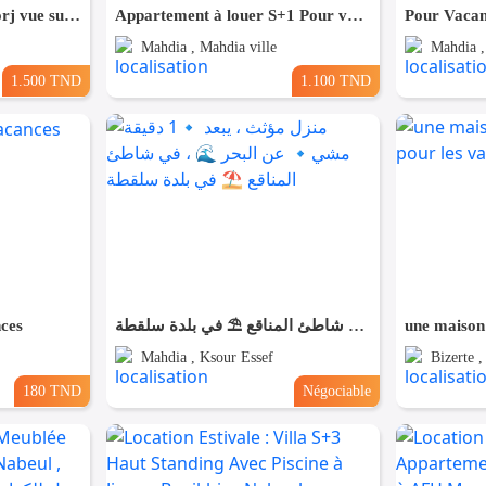
Appartement s+2 rz elborj vue sur mer et pied dans l’eau à mahdia
Appartement à louer S+1 Pour vacance à diar El Mahdia.
Mahdia , Mahdia ville
Mahdia ,
1.500 TND
1.100 TND
ces
منزل مؤثث ، يبعد 🔹1 دقيقة مشي🔹 عن البحر 🌊 ، في شاطئ المناقع ⛱️ في بلدة سلقطة
Mahdia , Ksour Essef
Bizerte 
180 TND
Négociable