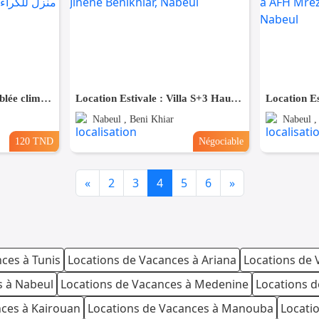
Maison S+2 à louer Meublée climatisé à Mamoura Nabeul , منزل للكراء صيافي مؤثث في معمورة ولاية نابل
Location Estivale : Villa S+3 Haut Standing Avec Piscine à Jinene Benikhiar, Nabeul
Nabeul , Beni Khiar
Nabeul ,
120 TND
Négociable
Previous
Next
«
2
3
4
5
6
»
ces à Tunis
Locations de Vacances à Ariana
Locations de 
s à Nabeul
Locations de Vacances à Medenine
Locations d
nces à Kairouan
Locations de Vacances à Manouba
Locati