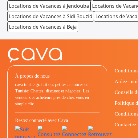
Locations de Vacances à Jendouba
Locations de Vacanc
Locations de Vacances à Sidi Bouzid
Locations de Vaca
Locations de Vacances à Beja
Conditions
À propos de nous
Aidez-moi
cava.tn site gratuit des petites annonces en
Tunisie: Chattez, discutez et négociez. Les
Conseils d
vendeurs et acheteurs prés de chez vous en
Politique d
simple clic.
Conditions
Restez connecté avec Cava
Contactez