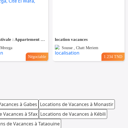
Location Estivale : Appartement S+1 Avec Terrasse à AFH Mrezga, Cité El Wafa, Nabeul
location vacances
 Mrezga
Sousse , Chatt Meriem
Négociable
1.234 TND
Vacances à Gabes
Locations de Vacances à Monastir
e Vacances à Sfax
Locations de Vacances à Kébili
ons de Vacances à Tataouine