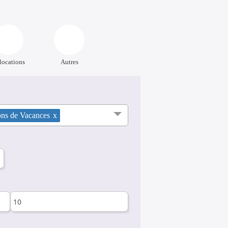
locations
Autres
ons de Vacances
x