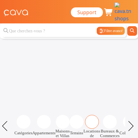
Support
Filtre avancé
Maisons
Locations
Bureaux &
Catégories
Appartements
Terrains
Colocatio
et Villas
de
Commerces