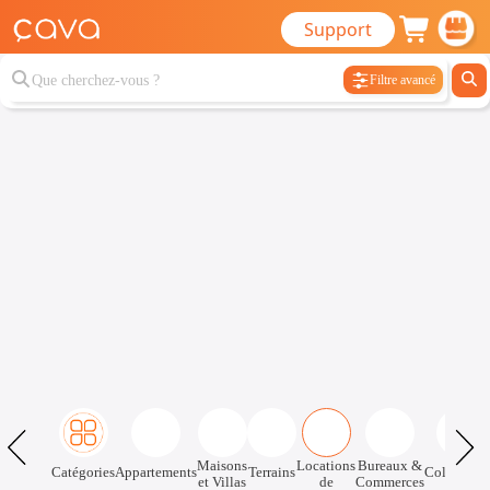
Support
Filtre avancé
Maisons
Locations
Bureaux &
Catégories
Appartements
Terrains
Colocatio
et Villas
de
Commerces