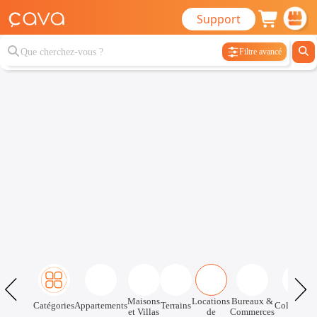
Support
Filtre avancé
Maisons
Locations
Bureaux &
Catégories
Appartements
Terrains
Colocatio
et Villas
de
Commerces