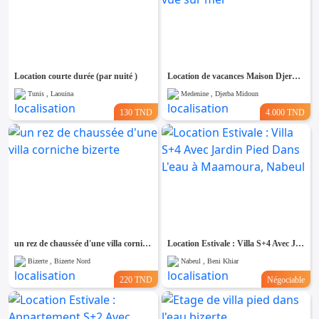
Location courte durée (par nuité )
Location de vacances Maison Djerba à Tezdaine vue sur mer
Tunis , Laouina
Medenine , Djerba Midoun
130 TND
4.000 TND
un rez de chaussée d'une villa corniche bizerte
Location Estivale : Villa S+4 Avec Jardin Pied Dans L'eau à Maamoura, Nabeul
Bizerte , Bizerte Nord
Nabeul , Beni Khiar
220 TND
Négociable