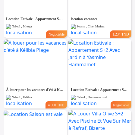
Location Estivale : Appartement S+1 Avec Terrasse à AFH Mrezga, Cité El Wafa, Nabeul
location vacances
Nabeul , Mrezga
Sousse , Chatt Meriem
Négociable
1.234 TND
À louer pour les vacances d'été à Kélibia Plage
Location Estivale : Appartement S+2 Avec Jardin à Yasmine Hammamet
Nabeul , Kelibia
Nabeul , Hammamet sud
4.000 TND
Négociable