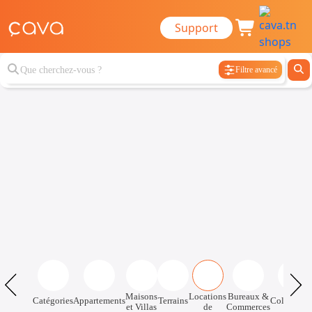
Support
Filtre avancé
Maisons
Locations
Bureaux &
Catégories
Appartements
Terrains
Colocatio
et Villas
de
Commerces