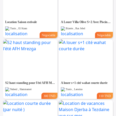
Location Saison estivale
A Louer Villa Olive S+2 Avec Piscine Et Vue Sur Mer à Rafraf, Bizerte
Tunis , El Kram
Bizerte , Ras Jebel
Négociable
Négociable
S2 haut standing pour l'été AFH Mrezga
A louer s+1 cité wahat courte durée
Nabeul , Hammamet
Tunis , Laouina
300 TND
110 TND