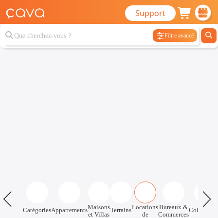
Support
Filtre avancé
Maisons
Locations
Bureaux &
Catégories
Appartements
Terrains
Colocatio
et Villas
de
Commerces