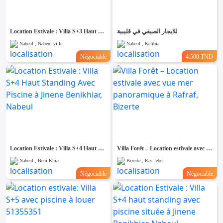
Location Estivale : Villa S+3 Haut Standing Avec Piscine Et Pied Dans L'eau à Maamoura
للايجار الصيفي في قليبية
Nabeul , Nabeul ville
Nabeul , Kelibia
Négociable
4.500 TND
Location Estivale : Villa S+4 Haut Standing Avec Piscine à Jinene Benikhiar, Nabeul
Villa Forêt – Location estivale avec vue mer panoramique à Rafraf, Bizerte
Nabeul , Beni Khiar
Bizerte , Ras Jebel
Négociable
Négociable