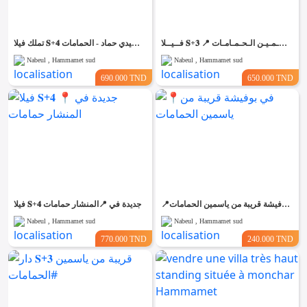
فــيــلا 𝐒+𝟑 📍 في سـيـدي حـمـاد يـاسـمـيـن الـحـمـامـات
تملك فيلا 𝐒+𝟒 ب ملكية فردية في سيدي حماد - الحمامات
Nabeul , Hammamet sud
Nabeul , Hammamet sud
690.000 TND
650.000 TND
📍في بوفيشة قريبة من ياسمين الحمامات
فيلا 𝐒+𝟒 جديدة في 📍المنشار حمامات
Nabeul , Hammamet sud
Nabeul , Hammamet sud
770.000 TND
240.000 TND