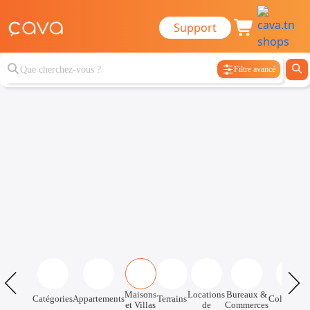
Support
Filtre avancé
Maisons
Locations
Bureaux &
Catégories
Appartements
Terrains
Colocatio
et Villas
de
Commerces