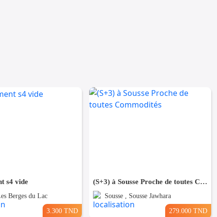
t s4 vide
(S+3) à Sousse Proche de toutes Commodités
Les Berges du Lac
Sousse , Sousse Jawhara
3.300 TND
279.000 TND