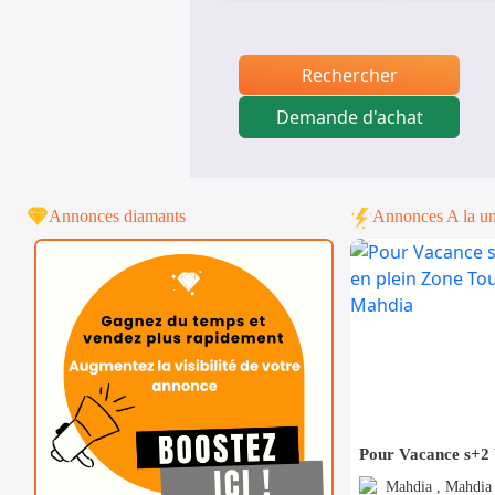
Rechercher
Demande d'achat
Annonces diamants
Annonces A la u
Mahdia , Mahdia 