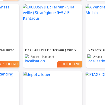
(S+3) à Bouhsina el Ghazali Direct Promoteur
EXCLUSIVITÉ : Terrain ( villa veille ) Stratégique R+5 à El Kantaoui
A Vendre U
Sousse , Kantaoui
Ariana ,
367.000 TND
1.500.000 TND