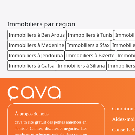
Immobiliers par region
Immobiliers à Ben Arous
Immobiliers à Tunis
Immobili
Immobiliers à Medenine
Immobiliers à Sfax
Immobilier
Immobiliers à Jendouba
Immobiliers à Bizerte
Immobil
Immobiliers à Gafsa
Immobiliers à Siliana
Immobiliers
Conditions
À propos de nous
Aidez-moi
cava.tn site gratuit des petites annonces en
Tunisie: Chattez, discutez et négociez. Les
Conseils d
vendeurs et acheteurs prés de chez vous en