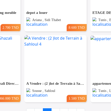
ing meuble
depot a louer
ETAGE DE
Ariana , Sidi Thabet
Tunis , 
2.700 TND
8.600 TND
(S+3) à Bouhsina el Ghazali Direct Promoteur
A Vendre : (2 )lot de Terrain à Sahloul 4
appartemen
Sousse , Sahloul
Tunis , 
366.000 TND
1.500 TND