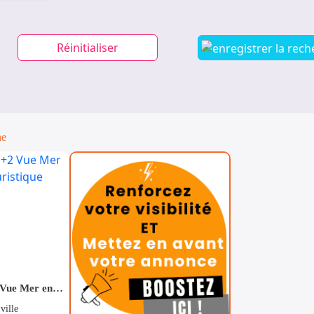
Réinitialiser
ne
Pour Vacance s+2 Vue Mer en plein Zone Touristique Mahdia
ville