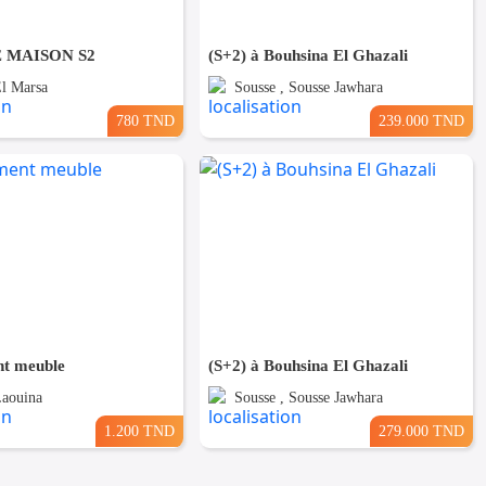
 MAISON S2
(S+2) à Bouhsina El Ghazali
El Marsa
Sousse , Sousse Jawhara
780 TND
239.000 TND
t meuble
(S+2) à Bouhsina El Ghazali
Laouina
Sousse , Sousse Jawhara
1.200 TND
279.000 TND