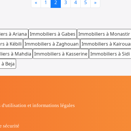
Previous
Next
«
1
2
3
4
5
»
ers à Ariana
Immobiliers à Gabes
Immobiliers à Monastir
s à Kébili
Immobiliers à Zaghouan
Immobiliers à Kairoua
iers à Mahdia
Immobiliers à Kasserine
Immobiliers à Sidi
 à Beja
 d'utilisation et informations légales
e sécurité