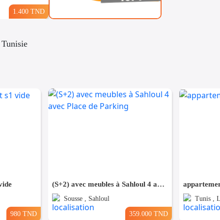
1.400 TND
 Tunisie
vide
(S+2) avec meubles à Sahloul 4 avec Place de Parking
appartemen
Sousse , Sahloul
Tunis , 
980 TND
359.000 TND