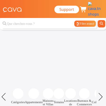
Support
Filtre avancé
Maisons
Locations
Bureaux &
Catégories
Appartements
Terrains
Colocatio
et Villas
de
Commerces