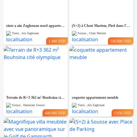
siute a ain Zaghouan nord appartement s2 vide
(S+2) à Chatt Mariem, Pied dans l'eau
Tunis , Ain Zaghouan
Sousse , Chatt Meriem
1.400 TND
330.000 TND
Terrain de R+3 362 m² Bouhsina cité olympique
coquette appartement meuble
Sousse , Hammam Sousse
Tunis , Ain Zaghouan
440.000 TND
1.050 TND