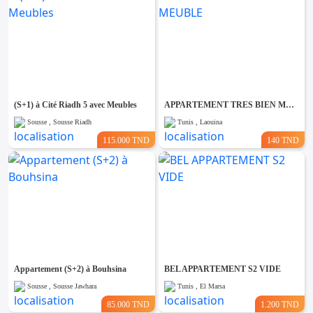
(S+1) à Cité Riadh 5 avec Meubles
APPARTEMENT TRES BIEN MEUBLE
Sousse , Sousse Riadh
Tunis , Laouina
115.000 TND
140 TND
Appartement (S+2) à Bouhsina
BEL APPARTEMENT S2 VIDE
Sousse , Sousse Jawhara
Tunis , El Marsa
85.000 TND
1.200 TND