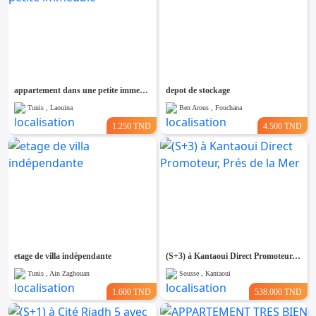
appartement dans une petite immeuble
depot de stockage
Tunis , Laouina
Ben Arous , Fouchana
1.250 TND
4.500 TND
etage de villa indépendante
(S+3) à Kantaoui Direct Promoteur, Prés de la Mer
Tunis , Ain Zaghouan
Sousse , Kantaoui
1.600 TND
538.000 TND