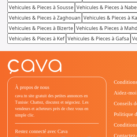
Vehicules & Pieces à Sousse
Vehicules & Pieces à Nabe
Vehicules & Pieces à Zaghouan
Vehicules & Pieces à K
Vehicules & Pieces à Bizerte
Vehicules & Pieces à Mahd
Vehicules & Pieces à Kef
Vehicules & Pieces à Gafsa
Ve
Conditions
À propos de nous
Aidez-moi
cava.tn site gratuit des petites annonces en
Tunisie: Chattez, discutez et négociez. Les
Conseils d
vendeurs et acheteurs prés de chez vous en
Politique d
simple clic.
Conditions
Restez connecté avec Cava
Contactez