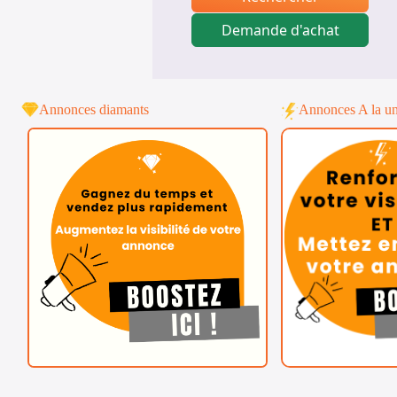
Demande d'achat
Annonces diamants
Annonces A la u