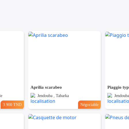
Aprilia scarabeo
Piaggio ty
le
Jendouba , Tabarka
Jendouba
3.900 TND
Négociable