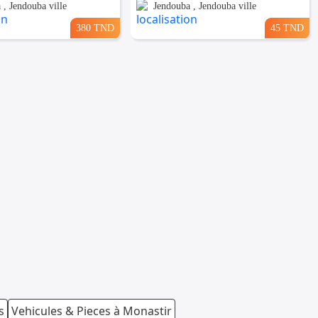
 , Jendouba ville
Jendouba , Jendouba ville
380 TND
45 TND
s
Vehicules & Pieces à Monastir