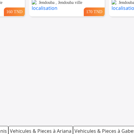
le
Jendouba , Jendouba ville
Jendouba
160 TND
170 TND
unis
Vehicules & Pieces à Ariana
Vehicules & Pieces à Gabe