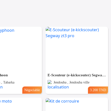
phoon
E-Scouteur (e-kickscouter) Segway zt3 pro
 , Tabarka
Jendouba , Jendouba ville
Négociable
3.200 TND