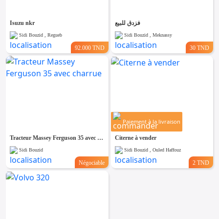
Isuzu nkr
فزدق للبيع
Sidi Bouzid , Regueb
Sidi Bouzid , Meknassy
92.000 TND
30 TND
Paiement à la livraison
Tracteur Massey Ferguson 35 avec charrue
Citerne à vender
Sidi Bouzid
Sidi Bouzid , Ouled Haffouz
Négociable
2 TND