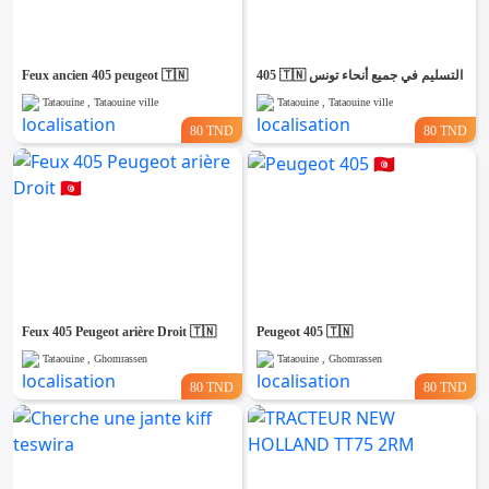
Feux ancien 405 peugeot 🇹🇳
405 🇹🇳 التسليم في جميع أنحاء تونس
Tataouine , Tataouine ville
Tataouine , Tataouine ville
80 TND
80 TND
Feux 405 Peugeot arière Droit 🇹🇳
Peugeot 405 🇹🇳
Tataouine , Ghomrassen
Tataouine , Ghomrassen
80 TND
80 TND