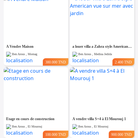
A Vendre Maison
a louer villa a Zahra style American vue sur mer avec jardin
Ben Arous , Mornag
Ben Arous , Medina Jedida
380.000 TND
2.400 TND
Etage en cours de construction
A vendre villa S+4 à El Mourouj 1
Ben Arous , El Mourouj
Ben Arous , El Mourouj
100.000 TND
900.000 TND