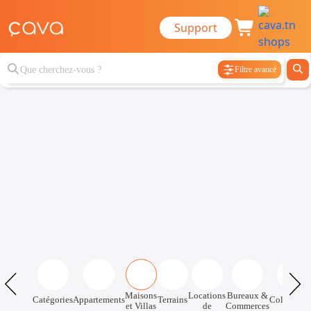
Support
Filtre avancé
Maisons
Locations
Bureaux &
Catégories
Appartements
Terrains
Colocatio
et Villas
de
Commerces