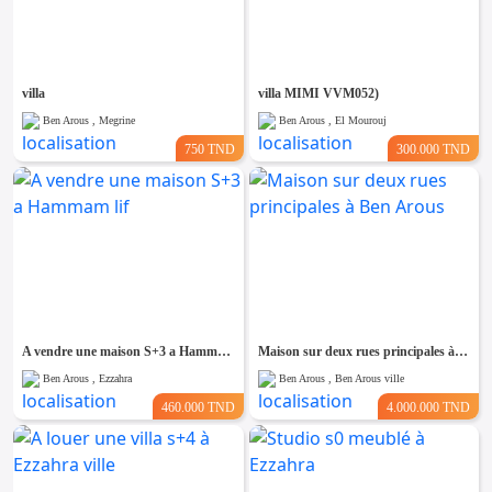
villa
villa MIMI VVM052)
Ben Arous , Megrine
Ben Arous , El Mourouj
750 TND
300.000 TND
A vendre une maison S+3 a Hammam lif
Maison sur deux rues principales à Ben Arous
Ben Arous , Ezzahra
Ben Arous , Ben Arous ville
460.000 TND
4.000.000 TND