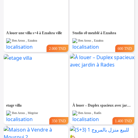
A louer une villa s+4 à Ezzahra ville
Studio s0 meublé à Ezzahra
Ben Arous , Ezzahra
Ben Arous , Ezzahra
2.000 TND
600 TND
etage villa
À louer – Duplex spacieux avec jardin à Rades
Ben Arous , Megrine
Ben Arous , Radès
350 TND
1.400 TND