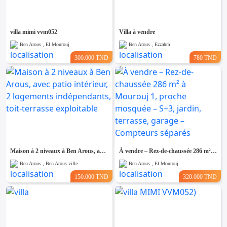
villa mimi vvm052
Villa à vendre
Ben Arous , El Mourouj
Ben Arous , Ezzahra
300.000 TND
780 TND
Maison à 2 niveaux à Ben Arous, avec patio intérieur, 2 logements indépendants, toit-terrasse exploitable
À vendre – Rez-de-chaussée 286 m² à Mourouj 1, proche mosquée – S+3, jardin, terrasse, garage – Compteurs séparés
Ben Arous , Ben Arous ville
Ben Arous , El Mourouj
150.000 TND
320.000 TND