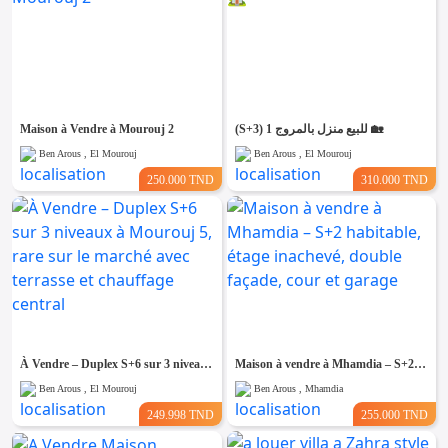
Maison à Vendre à Mourouj 2
(S+3) 1 للبيع منزل بالمروج 🏡
Ben Arous , El Mourouj
Ben Arous , El Mourouj
250.000 TND
310.000 TND
À Vendre – Duplex S+6 sur 3 niveaux à Mourouj 5, rare sur le marché avec terrasse et chauffage central
Maison à vendre à Mhamdia – S+2 habitable, étage inachevé, double façade, cour et garage
Ben Arous , El Mourouj
Ben Arous , Mhamdia
249.998 TND
255.000 TND