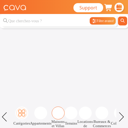
Support
Filtre avancé
Maisons
Locations
Bureaux &
Catégories
Appartements
Terrains
Colocatio
et Villas
de
Commerces