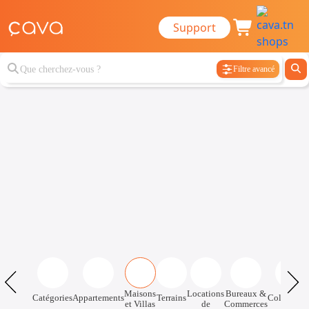
Support
Filtre avancé
Maisons
Locations
Bureaux &
Catégories
Appartements
Terrains
Colocatio
et Villas
de
Commerces