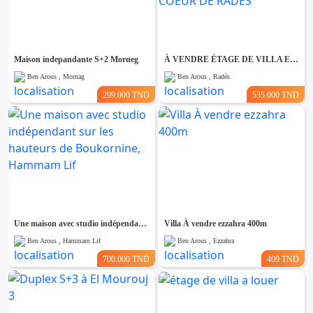
Maison indepandante S+2 Morneg
À VENDRE ÉTAGE DE VILLA EN RDC INDÉPENDANT EN PLEIN COEUR DE RADES
Ben Arous , Mornag
Ben Arous , Radès
299.000 TND
535.000 TND
Une maison avec studio indépendant sur les hauteurs de Boukornine, Hammam Lif
Villa À vendre ezzahra 400m
Ben Arous , Hammam Lif
Ben Arous , Ezzahra
700.000 TND
409 TND