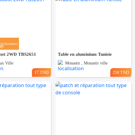
la livraison
obot 2WD TBS2651
Table en aluminium Tunisie
ax Ville
Monastir , Monastir ville
17 TND
250 TND