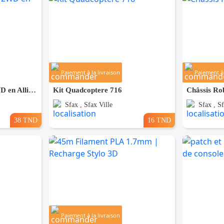
Paiement à la livraison
Paiement à 
Kit Robot Intelligent 2WD en Alliage d'Aluminium
Kit Quadcoptere 716
Châssis R
Sfax , Sfax Ville
Sfax , Sf
38 TND
16 TND
Paiement à la livraison