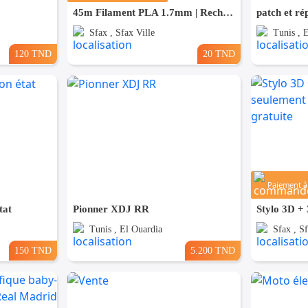
45m Filament PLA 1.7mm | Recharge Stylo 3D
Sfax , Sfax Ville
Tunis , 
120 TND
20 TND
Paiement à 
tat
Pionner XDJ RR
Tunis , El Ouardia
Sfax , Sf
150 TND
5.200 TND