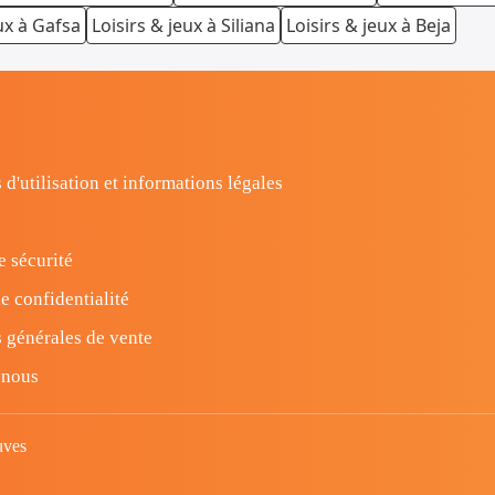
ux à Gafsa
Loisirs & jeux à Siliana
Loisirs & jeux à Beja
 d'utilisation et informations légales
e sécurité
e confidentialité
 générales de vente
-nous
uves