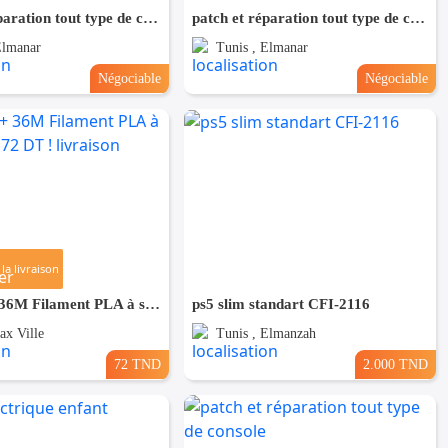
patch et réparation tout type de console
patch et réparation tout type de console
Elmanar
Tunis , Elmanar
Négociable
Négociable
la livraison
Stylo 3D + 36M Filament PLA à seulement 72 DT ! livraison gratuite
ps5 slim standart CFI-2116
ax Ville
Tunis , Elmanzah
72 TND
2.000 TND