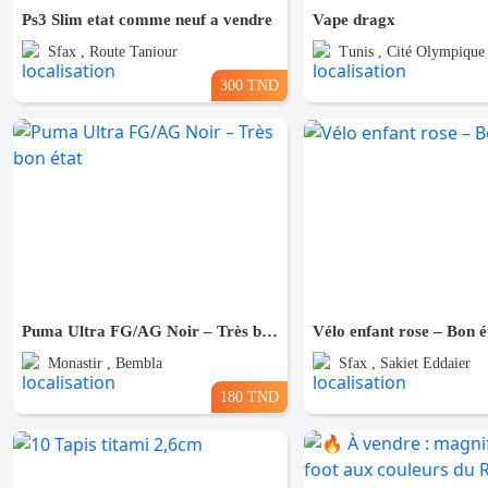
Ps3 Slim etat comme neuf a vendre
Vape dragx
Sfax , Route Taniour
Tunis , Cité Olympique
300 TND
Puma Ultra FG/AG Noir – Très bon état
Vélo enfant rose – Bon é
Monastir , Bembla
Sfax , Sakiet Eddaier
180 TND