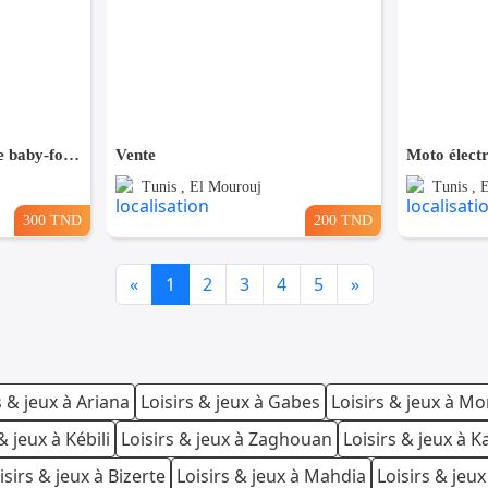
🔥 À vendre : magnifique baby-foot aux couleurs du Real Madrid et du FC Barcelone !
Vente
Moto électr
Tunis , El Mourouj
Tunis , 
300 TND
200 TND
Previous
Next
«
1
2
3
4
5
»
s & jeux à Ariana
Loisirs & jeux à Gabes
Loisirs & jeux à Mo
& jeux à Kébili
Loisirs & jeux à Zaghouan
Loisirs & jeux à 
isirs & jeux à Bizerte
Loisirs & jeux à Mahdia
Loisirs & jeu