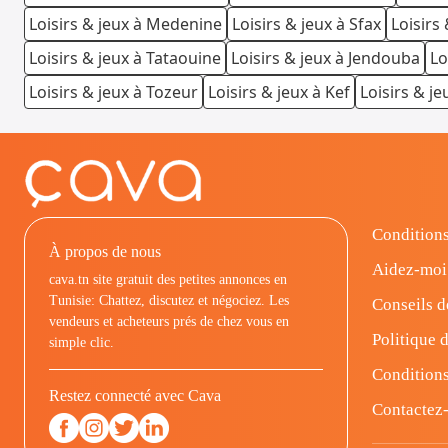
Loisirs & jeux à Medenine
Loisirs & jeux à Sfax
Loisirs 
Loisirs & jeux à Tataouine
Loisirs & jeux à Jendouba
Lo
Loisirs & jeux à Tozeur
Loisirs & jeux à Kef
Loisirs & je
Conditions
À propos de nous
Aidez-moi
cava.tn site gratuit des petites annonces en
Tunisie: Chattez, discutez et négociez. Les
Conseils d
vendeurs et acheteurs prés de chez vous en
Politique d
simple clic.
Conditions
Restez connecté avec Cava
Contactez