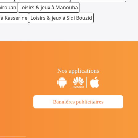
Kairouan
Loisirs & jeux à Manouba
x à Kasserine
Loisirs & jeux à Sidi Bouzid
Nos applications
Bannières publicitaires