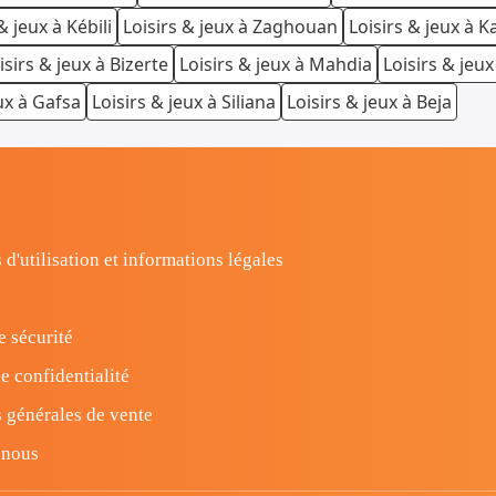
& jeux à Kébili
Loisirs & jeux à Zaghouan
Loisirs & jeux à 
isirs & jeux à Bizerte
Loisirs & jeux à Mahdia
Loisirs & jeu
ux à Gafsa
Loisirs & jeux à Siliana
Loisirs & jeux à Beja
 d'utilisation et informations légales
e sécurité
e confidentialité
 générales de vente
-nous