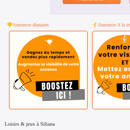
Annonces diamants
Annonces A la u
Loisirs & jeux à Siliana