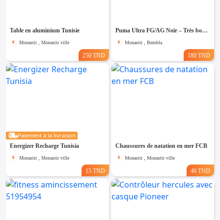
Table en aluminium Tunisie
Puma Ultra FG/AG Noir – Très bon état
Monastir , Monastir ville
Monastir , Bembla
250 TND
180 TND
Paiement à la livraison
Energizer Recharge Tunisia
Chaussures de natation en mer FCB
Monastir , Monastir ville
Monastir , Monastir ville
15 TND
40 TND