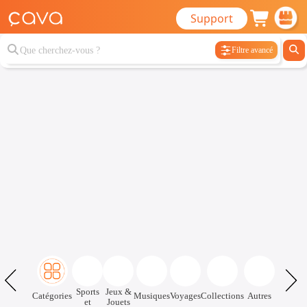
Support
Filtre avancé
Sports
Jeux &
Catégories
Musiques
Voyages
Collections
Autres
et
Jouets