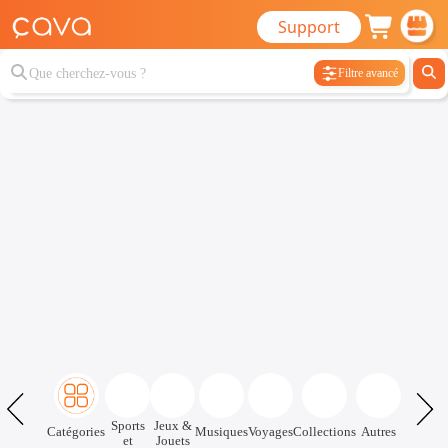
Support
Filtre avancé
Sports
Jeux &
Catégories
Musiques
Voyages
Collections
Autres
et
Jouets