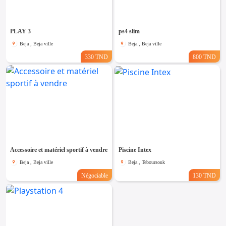
PLAY 3
ps4 slim
Beja , Beja ville
Beja , Beja ville
330 TND
800 TND
Accessoire et matériel sportif à vendre
Piscine Intex
Beja , Beja ville
Beja , Teboursouk
Négociable
130 TND