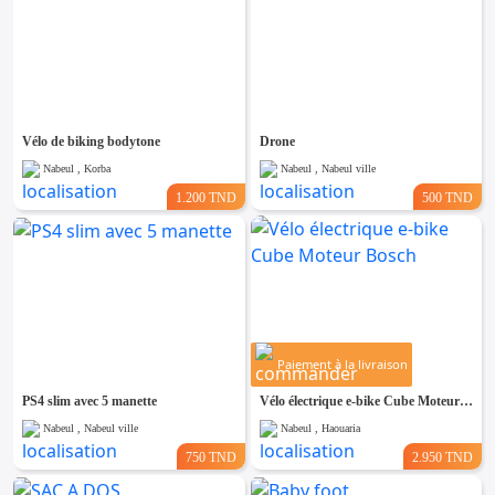
Vélo de biking bodytone
Drone
Nabeul , Korba
Nabeul , Nabeul ville
1.200 TND
500 TND
Paiement à la livraison
PS4 slim avec 5 manette
Vélo électrique e-bike Cube Moteur Bosch
Nabeul , Nabeul ville
Nabeul , Haouaria
750 TND
2.950 TND