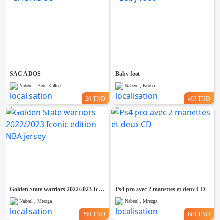
SAC A DOS
Baby foot
Nabeul , Beni Kalled
Nabeul , Korba
20 TND
499 TND
Golden State warriors 2022/2023 Iconic edition NBA jersey
Ps4 pro avec 2 manettes et deux CD
Nabeul , Mrezga
Nabeul , Mrezga
200 TND
600 TND