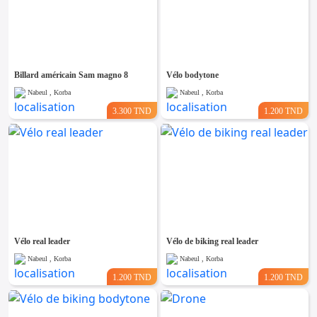
Billard américain Sam magno 8
Vélo bodytone
Nabeul , Korba
Nabeul , Korba
3.300 TND
1.200 TND
Vélo real leader
Vélo de biking real leader
Nabeul , Korba
Nabeul , Korba
1.200 TND
1.200 TND