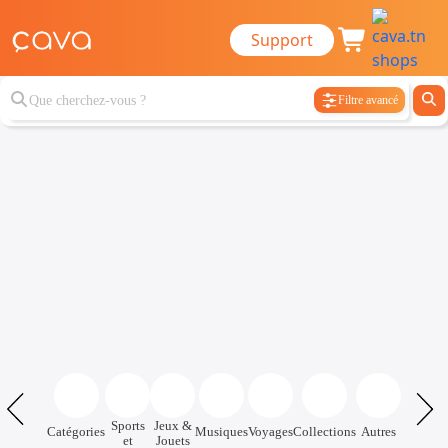
Support
Filtre avancé
Sports
Jeux &
Catégories
Musiques
Voyages
Collections
Autres
et
Jouets