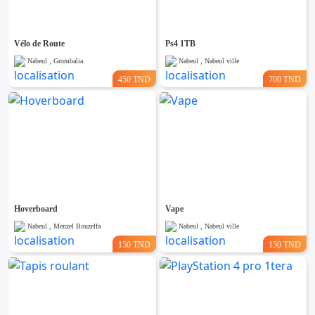
Vélo de Route
Ps4 1TB
Nabeul , Grombalia
Nabeul , Nabeul ville
450 TND
700 TND
Hoverboard
Vape
Nabeul , Menzel Bouzelfa
Nabeul , Nabeul ville
150 TND
150 TND