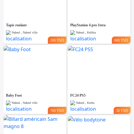
Tapis roulant
PlayStation 4 pro 1tera
Nabeul , Nabeul ville
Nabeul , Kelibia
200 TND
600 TND
Baby Foot
FC24 PS5
Nabeul , Nabeul ville
Nabeul , Korba
700 TND
50 TND