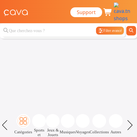
Support
Filtre avancé
Sports
Jeux &
Catégories
Musiques
Voyages
Collections
Autres
et
Jouets