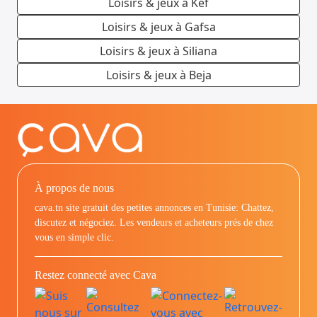
Loisirs & jeux à Kef
Loisirs & jeux à Gafsa
Loisirs & jeux à Siliana
Loisirs & jeux à Beja
À propos de nous
cava.tn site gratuit des petites annonces en Tunisie: Chattez,
discutez et négociez. Les vendeurs et acheteurs prés de chez
vous en simple clic.
Restez connecté avec Cava