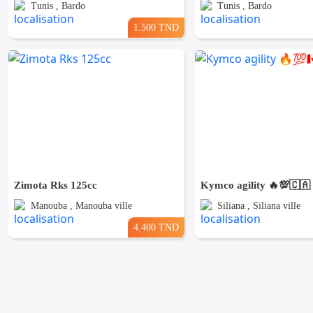
Tunis , Bardo
Tunis , Bardo
1.500 TND
Zimota Rks 125cc
Kymco agility 🔥💯🇨🇦
Manouba , Manouba ville
Siliana , Siliana ville
4.400 TND