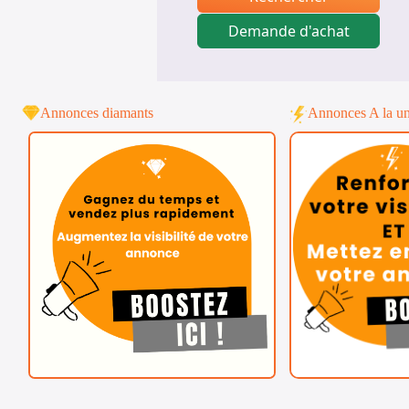
Demande d'achat
Annonces diamants
Annonces A la u