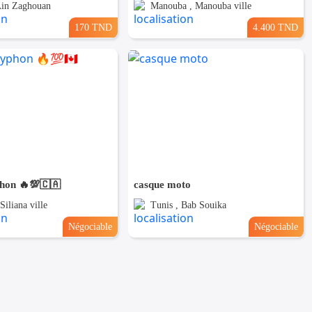
Ain Zaghouan
Manouba , Manouba ville
170 TND
4.400 TND
phon 🔥💯🇨🇦
casque moto
 Siliana ville
Tunis , Bab Souika
Négociable
Négociable