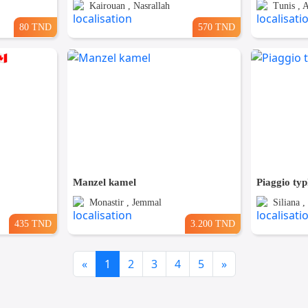
Kairouan , Nasrallah
Tunis , 
80 TND
570 TND
Manzel kamel
Piaggio ty
Monastir , Jemmal
Siliana ,
435 TND
3.200 TND
Previous
Next
«
1
2
3
4
5
»