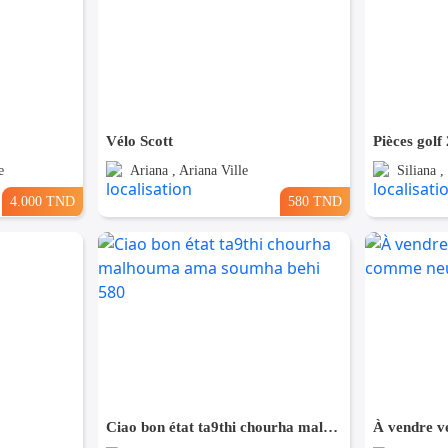
Vélo Scott
Pièces golf 
e
Ariana , Ariana Ville
Siliana 
4.000 TND
580 TND
Ciao bon état ta9thi chourha malhouma ama soumha behi 580