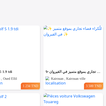
5 1.9 tdi
✨ للّكراء فضاء تجاري بموقع متميز في القيروان ✨
, Oued Ellil
Kairouan , Kairouan ville
1.234 TND
3.500 TND