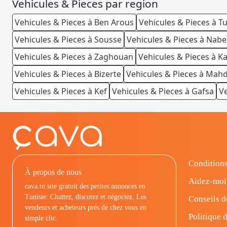
Vehicules & Pieces par region
Vehicules & Pieces à Ben Arous
Vehicules & Pieces à T
Vehicules & Pieces à Sousse
Vehicules & Pieces à Nabe
Vehicules & Pieces à Zaghouan
Vehicules & Pieces à K
Vehicules & Pieces à Bizerte
Vehicules & Pieces à Mahd
Vehicules & Pieces à Kef
Vehicules & Pieces à Gafsa
Ve
Conditions
À propos de nous
Aidez-moi
cava.tn site gratuit des petites annonces en
Tunisie: Chattez, discutez et négociez. Les
Conseils d
vendeurs et acheteurs prés de chez vous en
Politique d
simple clic.