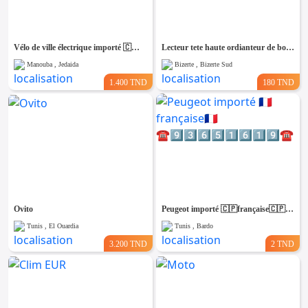
Vélo de ville électrique importé 🇨🇵 26pouces
Lecteur tete haute ordianteur de bord (neuf)
Manouba , Jedaida
Bizerte , Bizerte Sud
1.400 TND
180 TND
Ovito
Peugeot importé 🇨🇵française🇨🇵 ☎️9️⃣3️⃣6️⃣5️⃣1️⃣6️⃣1️⃣9️⃣☎️
Tunis , El Ouardia
Tunis , Bardo
3.200 TND
2 TND