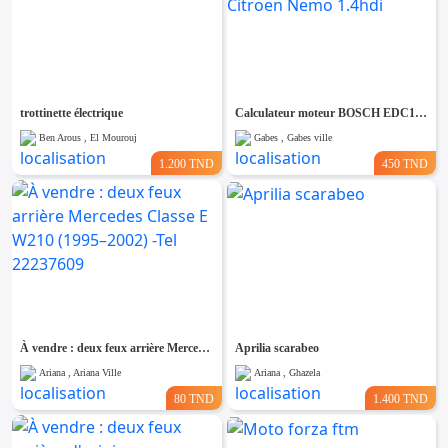
trottinette électrique
Calculateur moteur BOSCH EDC16C34 pour Citroën Nemo 1.4hdi
Ben Arous , El Mourouj
Gabes , Gabes ville
1.200 TND
450 TND
À vendre : deux feux arrière Mercedes Classe E W210 (1995–2002) -Tel 22237609
Aprilia scarabeo
Ariana , Ariana Ville
Ariana , Ghazela
80 TND
1.400 TND