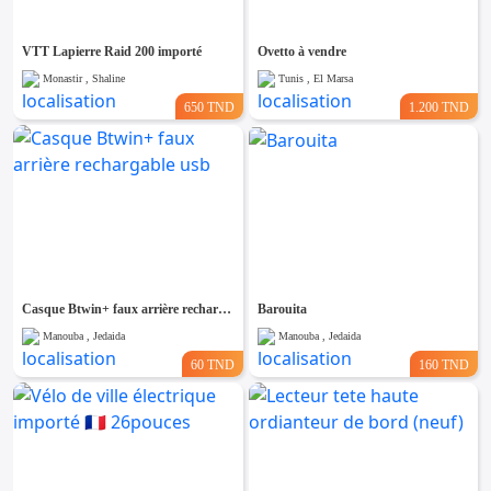
VTT Lapierre Raid 200 importé
Ovetto à vendre
Monastir , Shaline
Tunis , El Marsa
650 TND
1.200 TND
Casque Btwin+ faux arrière rechargable usb
Barouita
Manouba , Jedaida
Manouba , Jedaida
60 TND
160 TND