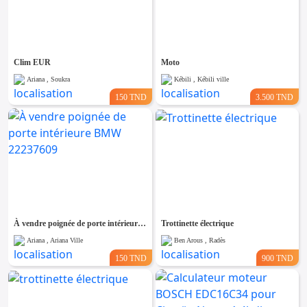
Clim EUR
Moto
Ariana , Soukra
Kébili , Kébili ville
150 TND
3.500 TND
À vendre poignée de porte intérieure BMW 22237609
Trottinette électrique
Ariana , Ariana Ville
Ben Arous , Radès
150 TND
900 TND