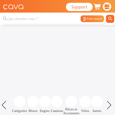
Support
Filtre avancé
Pièces et
Catégories
Motos
Engins
Camions
Vélos
Autres
Accessoires