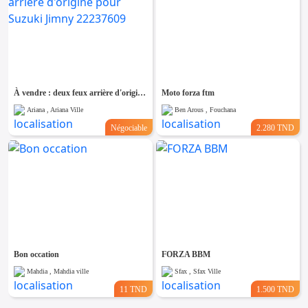
À vendre : deux feux arrière d'origine pour Suzuki Jimny 22237609
Moto forza ftm
Ariana , Ariana Ville
Ben Arous , Fouchana
Négociable
2.280 TND
Bon occation
FORZA BBM
Mahdia , Mahdia ville
Sfax , Sfax Ville
11 TND
1.500 TND