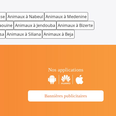
sse
Animaux à Nabeul
Animaux à Medenine
aouine
Animaux à Jendouba
Animaux à Bizerte
sa
Animaux à Siliana
Animaux à Beja
Nos applications
Bannières publicitaires