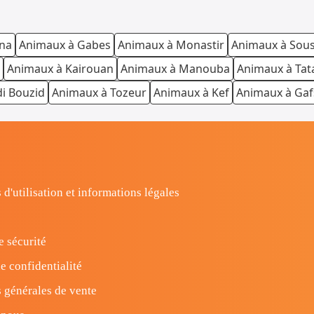
ana
Animaux à Gabes
Animaux à Monastir
Animaux à Sou
Animaux à Kairouan
Animaux à Manouba
Animaux à Tat
di Bouzid
Animaux à Tozeur
Animaux à Kef
Animaux à Gaf
 d'utilisation et informations légales
e sécurité
e confidentialité
 générales de vente