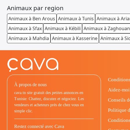
Animaux par region
Animaux à Ben Arous
Animaux à Tunis
Animaux à Ari
Animaux à Sfax
Animaux à Kébili
Animaux à Zaghouan
Animaux à Mahdia
Animaux à Kasserine
Animaux à Si
Conditions
À propos de nous
Aidez-moi
cava.tn site gratuit des petites annonces en
Tunisie: Chattez, discutez et négociez. Les
Conseils d
vendeurs et acheteurs prés de chez vous en
Politique d
simple clic.
Conditions
Restez connecté avec Cava