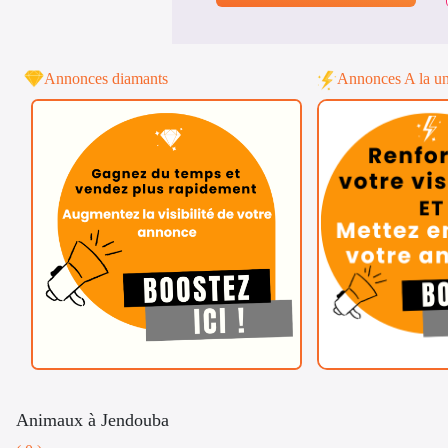
Annonces diamants
Annonces A la u
Animaux à Jendouba