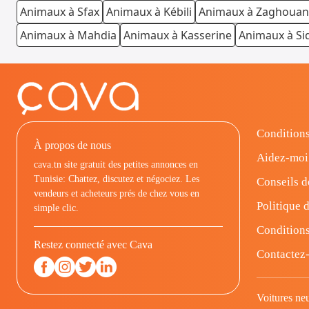
Animaux à Sfax
Animaux à Kébili
Animaux à Zaghouan
Animaux à Mahdia
Animaux à Kasserine
Animaux à Si
Conditions
À propos de nous
Aidez-moi
cava.tn site gratuit des petites annonces en
Tunisie: Chattez, discutez et négociez. Les
Conseils d
vendeurs et acheteurs prés de chez vous en
Politique d
simple clic.
Conditions
Restez connecté avec Cava
Contactez
Voitures ne