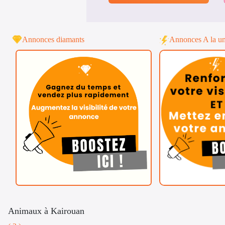
Annonces diamants
Annonces A la u
Animaux à Kairouan