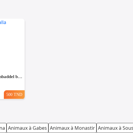
Chien haski lelbi3 walla nbaddel bhaski
500 TND
ana
Animaux à Gabes
Animaux à Monastir
Animaux à Sou