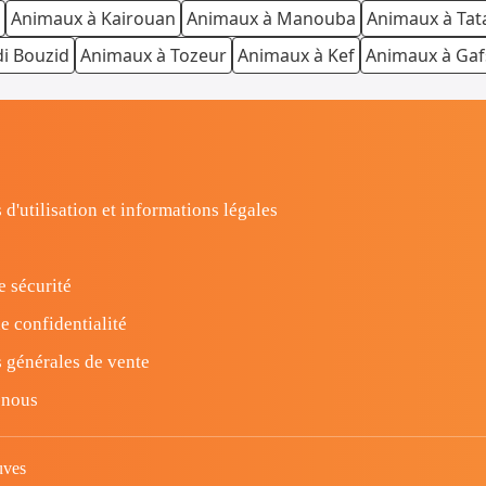
Animaux à Kairouan
Animaux à Manouba
Animaux à Tat
di Bouzid
Animaux à Tozeur
Animaux à Kef
Animaux à Gaf
 d'utilisation et informations légales
e sécurité
e confidentialité
 générales de vente
-nous
uves