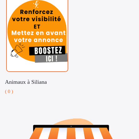
Animaux à Siliana
( 0 )
Voitures
Téléphones
Vehicules
& Pieces
Immobiliers
Informatique
&
Mo
Multimedia
Be