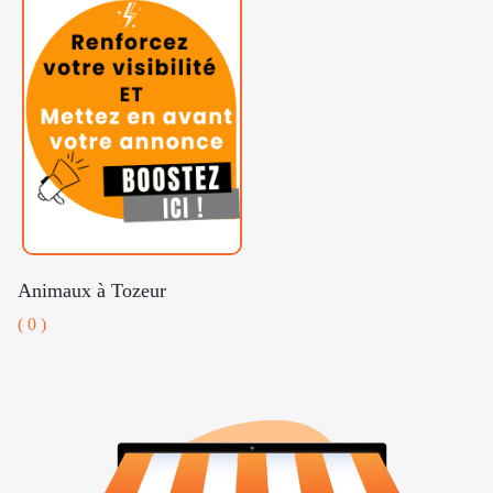
Animaux à Tozeur
( 0 )
Voitures
Téléphones
Vehicules
& Pieces
Immobiliers
Informatique
&
Mo
Multimedia
Be