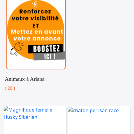
Animaux à Ariana
( 20 )
Voitures
Téléphones
Vehicules
& Pieces
Immobiliers
Informatique
&
Mo
Multimedia
Be