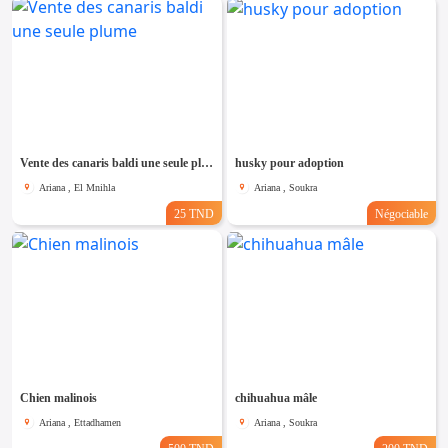
Vente des canaris baldi une seule plume
husky pour adoption
Ariana , El Mnihla
Ariana , Soukra
25 TND
Négociable
Chien malinois
chihuahua mâle
Ariana , Ettadhamen
Ariana , Soukra