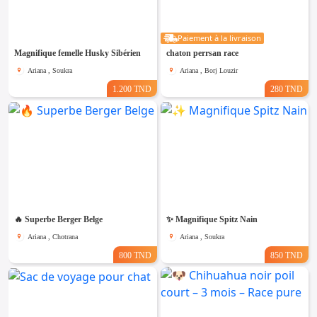
Emploi &
Services
Paiement à la livraison
Magnifique femelle Husky Sibérien
chaton perrsan race
Ariana , Soukra
Ariana , Borj Louzir
1.200 TND
280 TND
🔥 Superbe Berger Belge
✨ Magnifique Spitz Nain
Ariana , Chotrana
Ariana , Soukra
800 TND
850 TND