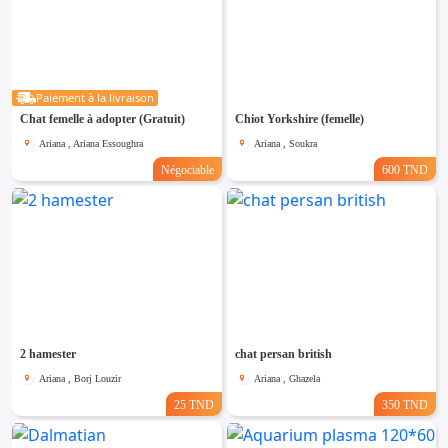
Paiement à la livraison
Chat femelle à adopter (Gratuit)
Chiot Yorkshire (femelle)
Ariana , Ariana Essoughra
Ariana , Soukra
Négociable
600 TND
2 hamester
chat persan british
Ariana , Borj Louzir
Ariana , Ghazela
25 TND
350 TND