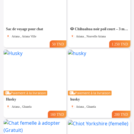
Sac de voyage pour chat
🐶 Chihuahua noir poil court – 3 mois – Race pure
Ariana , Ariana Ville
Ariana , Nouvelle Ariana
50 TND
1.250 TND
Paiement à la livraison
Paiement à la livraison
Husky
husky
Ariana , Ghazela
Ariana , Ghazela
160 TND
200 TND