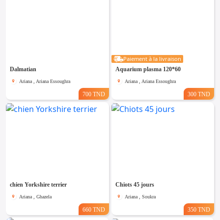
Paiement à la livraison
Dalmatian
Aquarium plasma 120*60
Ariana , Ariana Essoughra
Ariana , Ariana Essoughra
700 TND
300 TND
chien Yorkshire terrier
Chiots 45 jours
Ariana , Ghazela
Ariana , Soukra
660 TND
350 TND