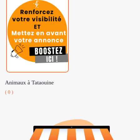
Animaux à Tataouine
( 0 )
Voitures
Téléphones
Vehicules
& Pieces
Immobiliers
Informatique
&
Mo
Multimedia
Be