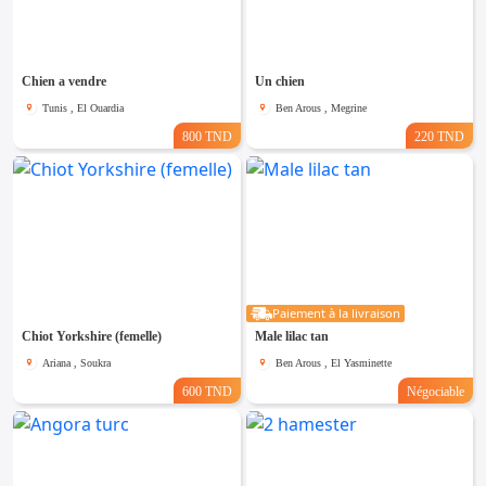
Emploi &
Services
Chien a vendre
Un chien
Tunis , El Ouardia
Ben Arous , Megrine
800 TND
220 TND
Paiement à la livraison
Chiot Yorkshire (femelle)
Male lilac tan
Ariana , Soukra
Ben Arous , El Yasminette
600 TND
Négociable