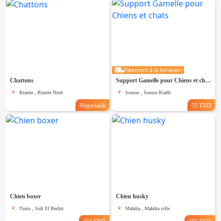
Paiement à la livraison
Chattons
Support Gamelle pour Chiens et chats
Bizerte , Bizerte Nord
Sousse , Sousse Riadh
Négociable
55 TND
Chien boxer
Chien husky
Tunis , Sidi El Bechir
Mahdia , Mahdia ville