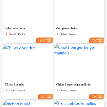
Spitz pomerania
chat persan british
Nabeul , Kelibia
Ariana , Ghazela
1.800 TND
350 TND
Chiots à vendre
Chiots berger belge malinois
Tunis , Laouina
Sousse , Hergla
300 TND
700 TND