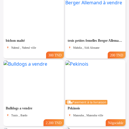
bichon malté
trois petites femelles Berger Allemand à vendre
Nabeul , Nabeul ville
Mahdia , Sidi Alouane
300 TND
200 TND
Paiement à la livraison
Bulldogs a vendre
Pekinois
Tunis , Bardo
Manouba , Manouba ville
2.200 TND
Négociable