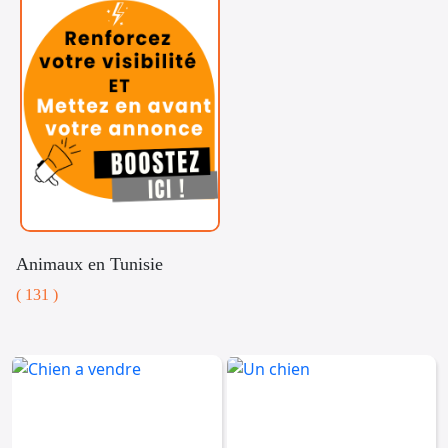
Animaux en Tunisie
( 131 )
Voitures
Téléphones
Vehicules
& Pieces
Immobiliers
Informatique
&
Mo
Multimedia
Be