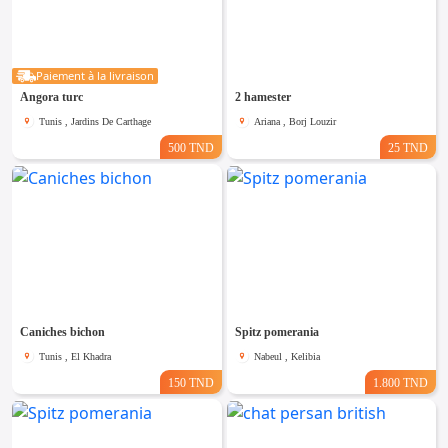
Paiement à la livraison
Angora turc
2 hamester
Tunis , Jardins De Carthage
Ariana , Borj Louzir
500 TND
25 TND
Caniches bichon
Spitz pomerania
Tunis , El Khadra
Nabeul , Kelibia
150 TND
1.800 TND